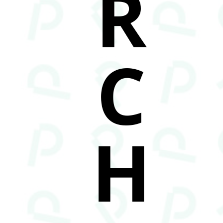
R
C
H