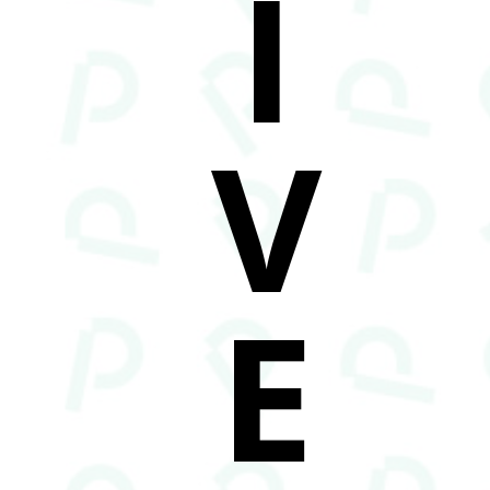
I
V
E