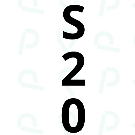
S
2
0