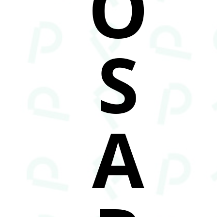
O
S
A