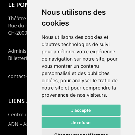
LE POMMIER
Nous utilisons des
Théâtre – Centre Culturel Neuchâtelois
cookies
Rue du Pommier 9
CH-2000 Neuchâtel
Nous utilisons des cookies et
d'autres technologies de suivi
Administration : +41 32 725 03 03
pour améliorer votre expérience
Billetterie : +41 32 725 05 05
de navigation sur notre site, pour
vous montrer un contenu
personnalisé et des publicités
contact@lepommier.ch
ciblées, pour analyser le trafic de
notre site et pour comprendre la
provenance de nos visiteurs.
LIENS AMIS
J'accepte
Centre de culture ABC
Je refuse
ADN – Association Danse Neuchâtel
Changer mes préférences