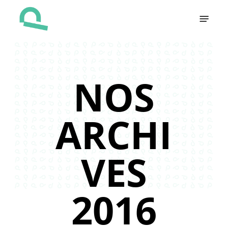
Skip
Menu
to
main
content
NOS
ARCHI
VES
2016