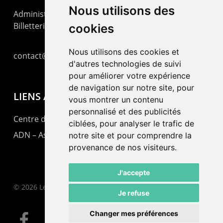
Nous utilisons des
Administration : +41 32 725 03 03
Billetterie : +41 32 725 05 05
cookies
Nous utilisons des cookies et
contact@lepommier.ch
d'autres technologies de suivi
pour améliorer votre expérience
de navigation sur notre site, pour
LIENS AMIS
vous montrer un contenu
personnalisé et des publicités
Centre de culture ABC
ciblées, pour analyser le trafic de
ADN – Association Danse Neuchâtel
notre site et pour comprendre la
provenance de nos visiteurs.
J'accepte
© 2026 Le Pommier.
Je refuse
Changer mes préférences
facebook
instagram
email