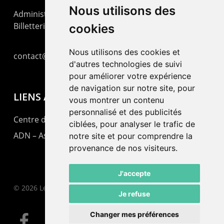
Nous utilisons des
Administration : +41 32 725 03 03
Billetterie : +41 32 725 05 05
cookies
Nous utilisons des cookies et
contact@lepommier.ch
d'autres technologies de suivi
pour améliorer votre expérience
de navigation sur notre site, pour
LIENS AMIS
vous montrer un contenu
personnalisé et des publicités
Centre de culture ABC
ciblées, pour analyser le trafic de
ADN – Association Danse Neuchâtel
notre site et pour comprendre la
provenance de nos visiteurs.
J'accepte
© 2026 Le Pommier.
Je refuse
Changer mes préférences
facebook
instagram
email