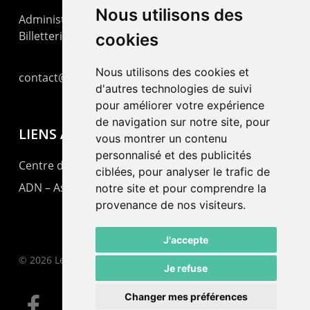
Nous utilisons des
Administration : +41 32 725 03 03
Billetterie : +41 32 725 05 05
cookies
Nous utilisons des cookies et
contact@lepommier.ch
d'autres technologies de suivi
pour améliorer votre expérience
de navigation sur notre site, pour
LIENS AMIS
vous montrer un contenu
personnalisé et des publicités
Centre de culture ABC
ciblées, pour analyser le trafic de
ADN – Association Danse Neuchâtel
notre site et pour comprendre la
provenance de nos visiteurs.
J'accepte
© 2026 Le Pommier.
Je refuse
Changer mes préférences
facebook
instagram
email