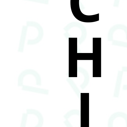
C
H
I