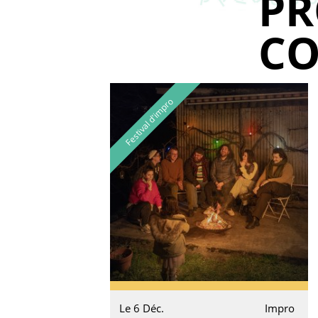
P
CO
Festival d'impro
Le 6 Déc.
Impro