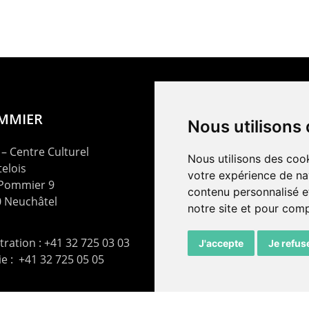
OMMIER
Nous utilisons
– Centre Culturel
Nous utilisons des cook
elois
votre expérience de na
 Pommier 9
contenu personnalisé et
 Neuchâtel
notre site et pour com
ration : +41 32 725 03 03
J'accepte
Je refus
rie : +41 32 725 05 05
t@lepommier.ch