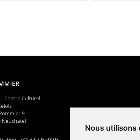
OMMIER
– Centre Culturel
elois
 Pommier 9
 Neuchâtel
Nous utilisons
ration : +41 32 725 03 03