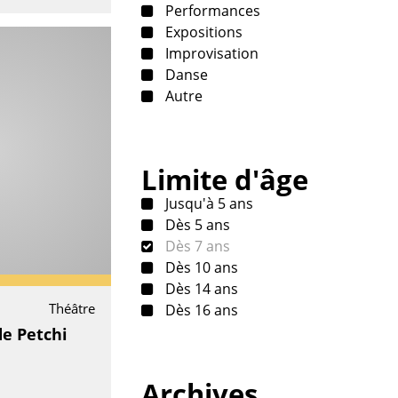
Performances
Expositions
Improvisation
Danse
Autre
Limite d'âge
Jusqu'à 5 ans
Dès 5 ans
Dès 7 ans
Dès 10 ans
Dès 14 ans
Théâtre
Dès 16 ans
de Petchi
Archives