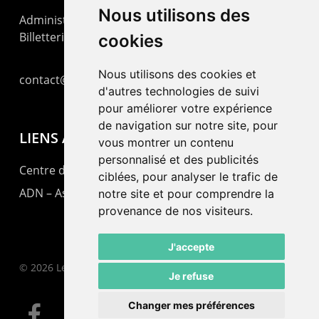
Nous utilisons des
Administration : +41 32 725 03 03
Billetterie : +41 32 725 05 05
cookies
Nous utilisons des cookies et
contact@lepommier.ch
d'autres technologies de suivi
pour améliorer votre expérience
de navigation sur notre site, pour
LIENS AMIS
vous montrer un contenu
personnalisé et des publicités
Centre de culture ABC
ciblées, pour analyser le trafic de
ADN – Association Danse Neuchâtel
notre site et pour comprendre la
provenance de nos visiteurs.
J'accepte
© 2026 Le Pommier.
Je refuse
Changer mes préférences
facebook
instagram
email