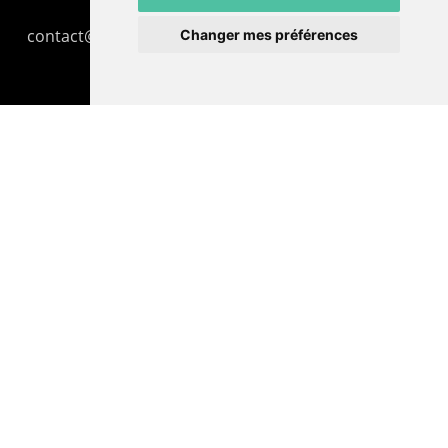
contact@lepommier.ch
Changer mes préférences
LIENS AMIS
Centre de culture ABC
ADN – Association Danse Neuchâtel
© 2026 Le Pommier.
facebook
instagram
email