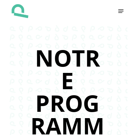
Skip
Menu
to
main
content
NOTR
E
PROG
RAMM