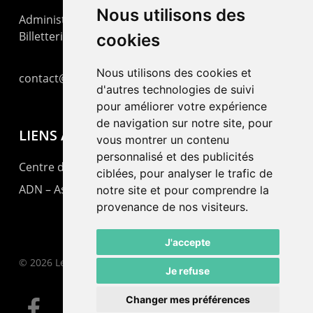
Nous utilisons des
Administration : +41 32 725 03 03
Billetterie : +41 32 725 05 05
cookies
Nous utilisons des cookies et
contact@lepommier.ch
d'autres technologies de suivi
pour améliorer votre expérience
de navigation sur notre site, pour
LIENS AMIS
vous montrer un contenu
personnalisé et des publicités
Centre de culture ABC
ciblées, pour analyser le trafic de
ADN – Association Danse Neuchâtel
notre site et pour comprendre la
provenance de nos visiteurs.
J'accepte
© 2026 Le Pommier.
Je refuse
Changer mes préférences
facebook
instagram
email