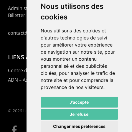
Nous utilisons des
Administration : +41 32 725 03 03
Billetterie : +41 32 725 05 05
cookies
Nous utilisons des cookies et
contact@lepommier.ch
d'autres technologies de suivi
pour améliorer votre expérience
de navigation sur notre site, pour
LIENS AMIS
vous montrer un contenu
personnalisé et des publicités
Centre de culture ABC
ciblées, pour analyser le trafic de
ADN – Association Danse Neuchâtel
notre site et pour comprendre la
provenance de nos visiteurs.
J'accepte
© 2026 Le Pommier.
Je refuse
Changer mes préférences
facebook
instagram
email