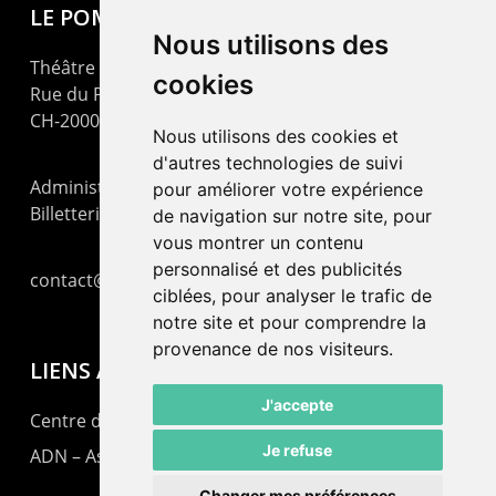
LE POMMIER
Nous utilisons des
Théâtre – Centre Culturel Neuchâtelois
cookies
Rue du Pommier 9
CH-2000 Neuchâtel
Nous utilisons des cookies et
d'autres technologies de suivi
Administration : +41 32 725 03 03
pour améliorer votre expérience
Billetterie : +41 32 725 05 05
de navigation sur notre site, pour
vous montrer un contenu
personnalisé et des publicités
contact@lepommier.ch
ciblées, pour analyser le trafic de
notre site et pour comprendre la
provenance de nos visiteurs.
LIENS AMIS
J'accepte
Centre de culture ABC
Je refuse
ADN – Association Danse Neuchâtel
Changer mes préférences