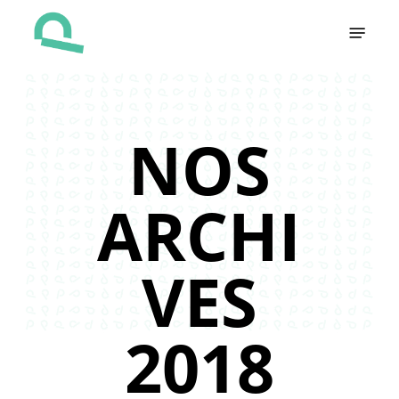
Skip
Menu
to
main
content
NOS
ARCHI
VES
2018