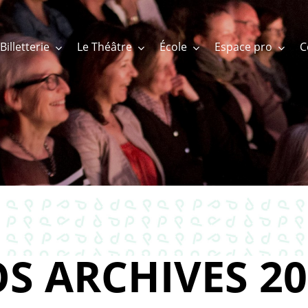
Billetterie
Le Théâtre
École
Espace pro
S ARCHIVES 20