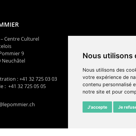
OMMIER
– Centre Culturel
elois
 Pommier 9
Nous utilisons
 Neuchâtel
Nous utilisons des cook
votre expérience de na
ration : +41 32 725 03 03
contenu personnalisé et
rie : +41 32 725 05 05
notre site et pour com
t@lepommier.ch
J'accepte
Je refus