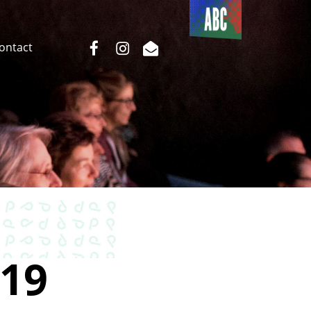
Du côté
de l’ABC
facebook
instagram
email
Contact
19