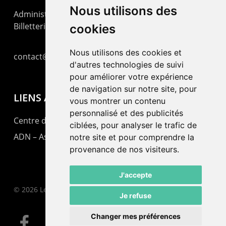
Nous utilisons des
Administration : +41 32 725 03 03
Billetterie : +41 32 725 05 05
cookies
Nous utilisons des cookies et
contact@lepommier.ch
d'autres technologies de suivi
pour améliorer votre expérience
de navigation sur notre site, pour
LIENS AMIS
vous montrer un contenu
personnalisé et des publicités
Centre de culture ABC
ciblées, pour analyser le trafic de
ADN – Association Danse Neuchâtel
notre site et pour comprendre la
provenance de nos visiteurs.
J'accepte
© 2026 Le Pommier.
Je refuse
Changer mes préférences
facebook
instagram
email