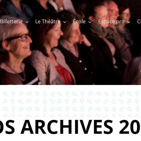
Billetterie
Le Théâtre
École
Espace pro
S ARCHIVES 20