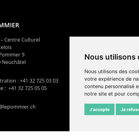
OMMIER
– Centre Culturel
elois
 Pommier 9
Nous utilisons
 Neuchâtel
Nous utilisons des cook
votre expérience de na
ration : +41 32 725 03 03
contenu personnalisé et
rie : +41 32 725 05 05
notre site et pour com
t@lepommier.ch
J'accepte
Je refus