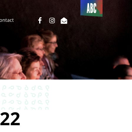
Du côté
de l’ABC
facebook
instagram
email
Contact
22