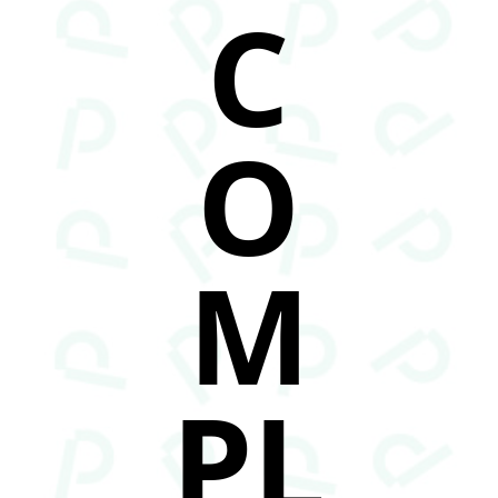
C
O
M
PL