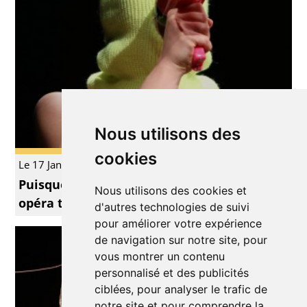
Nous utilisons des
cookies
Le 17 Jan.
Théâtre
Puisque c’est comme ça je vais faire un
Nous utilisons des cookies et
opéra toute seule
d'autres technologies de suivi
pour améliorer votre expérience
de navigation sur notre site, pour
vous montrer un contenu
personnalisé et des publicités
ciblées, pour analyser le trafic de
notre site et pour comprendre la