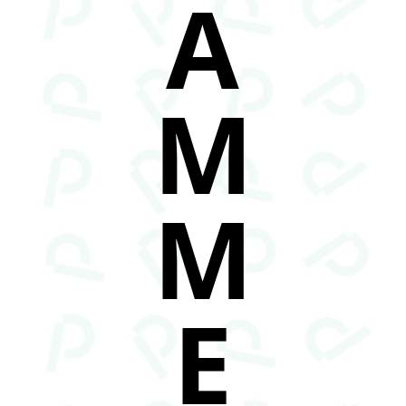
A
M
M
E