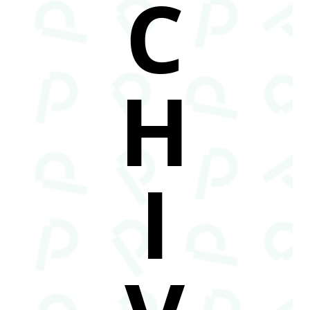
C
H
I