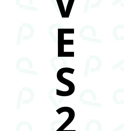
V
E
S
2