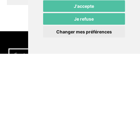
J'accepte
Je refuse
Changer mes préférences
Contactez-nous
Politique de confidentialité
Préférences cookies
LE POMMIER
Théâtre – Centre Culturel Neuchâtelois
Rue du Pommier 9
CH-2000 Neuchâtel