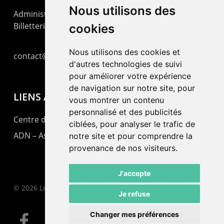
Nous utilisons des
Administration : +41 32 725 03 03
Billetterie : +41 32 725 05 05
cookies
Nous utilisons des cookies et
contact@lepommier.ch
d'autres technologies de suivi
pour améliorer votre expérience
de navigation sur notre site, pour
LIENS AMIS
vous montrer un contenu
personnalisé et des publicités
Centre de culture ABC
ciblées, pour analyser le trafic de
ADN – Association Danse Neuchâtel
notre site et pour comprendre la
provenance de nos visiteurs.
J'accepte
© 2026 Le Pommier.
Je refuse
Changer mes préférences
facebook
instagram
email