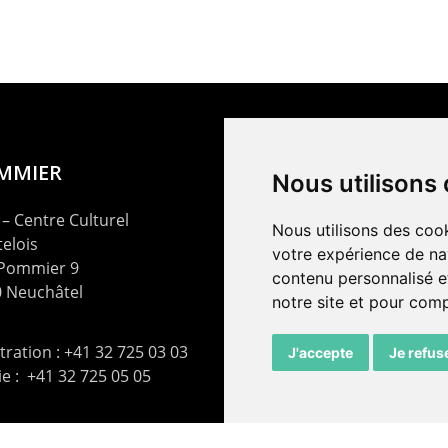
OMMIER
Nous utilisons
– Centre Culturel
Nous utilisons des cook
elois
votre expérience de na
 Pommier 9
contenu personnalisé et
 Neuchâtel
notre site et pour com
ration : +41 32 725 03 03
J'accepte
Je refus
rie : +41 32 725 05 05
t@lepommier.ch