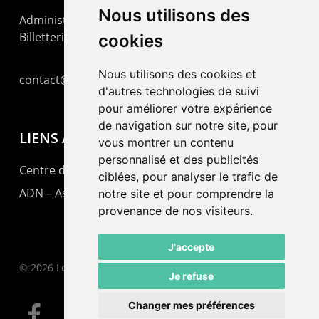
Nous utilisons des
Administration : +41 32 725 03 03
Billetterie : +41 32 725 05 05
cookies
Nous utilisons des cookies et
contact@lepommier.ch
d'autres technologies de suivi
pour améliorer votre expérience
de navigation sur notre site, pour
LIENS AMIS
vous montrer un contenu
personnalisé et des publicités
Centre de culture ABC
ciblées, pour analyser le trafic de
ADN – Association Danse Neuchâtel
notre site et pour comprendre la
provenance de nos visiteurs.
J'accepte
© 2026 Le Pommier.
Je refuse
Changer mes préférences
facebook
instagram
email