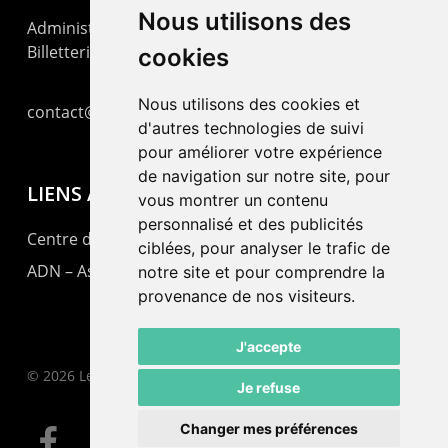
Nous utilisons des
Administration : +41 32 725 03 03
Billetterie : +41 32 725 05 05
cookies
Nous utilisons des cookies et
contact@lepommier.ch
d'autres technologies de suivi
pour améliorer votre expérience
de navigation sur notre site, pour
LIENS AMIS
vous montrer un contenu
personnalisé et des publicités
Centre de culture ABC
ciblées, pour analyser le trafic de
ADN – Association Danse Neuchâtel
notre site et pour comprendre la
provenance de nos visiteurs.
J'accepte
© 2026 Le Pommier.
Je refuse
Changer mes préférences
facebook
instagram
email