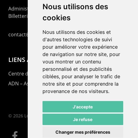
Nous utilisons des
Administration : +41 32 725 03 03
Billetterie : +41 32 725 05 05
cookies
Nous utilisons des cookies et
contact@lepommier.ch
d'autres technologies de suivi
pour améliorer votre expérience
de navigation sur notre site, pour
LIENS AMIS
vous montrer un contenu
personnalisé et des publicités
Centre de culture ABC
ciblées, pour analyser le trafic de
ADN – Association Danse Neuchâtel
notre site et pour comprendre la
provenance de nos visiteurs.
J'accepte
© 2026 Le Pommier.
Je refuse
Changer mes préférences
facebook
instagram
email