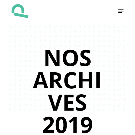
Skip
Menu
to
main
content
NOS
ARCHI
VES
2019