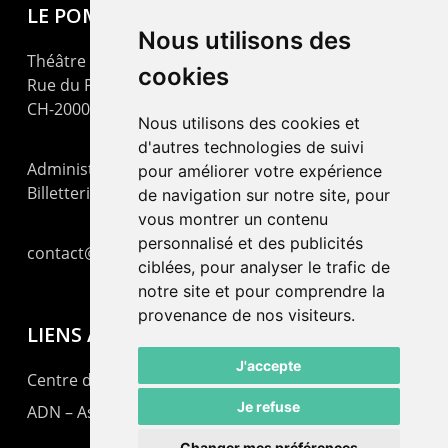
LE POMMIER
Nous utilisons des
Théâtre – Centre Culturel Neuchâtelois
cookies
Rue du Pommier 9
CH-2000 Neuchâtel
Nous utilisons des cookies et
d'autres technologies de suivi
Administration : +41 32 725 03 03
pour améliorer votre expérience
Billetterie : +41 32 725 05 05
de navigation sur notre site, pour
vous montrer un contenu
personnalisé et des publicités
contact@lepommier.ch
ciblées, pour analyser le trafic de
notre site et pour comprendre la
provenance de nos visiteurs.
LIENS AMIS
J'accepte
Centre de culture ABC
Je refuse
ADN – Association Danse Neuchâtel
Changer mes préférences