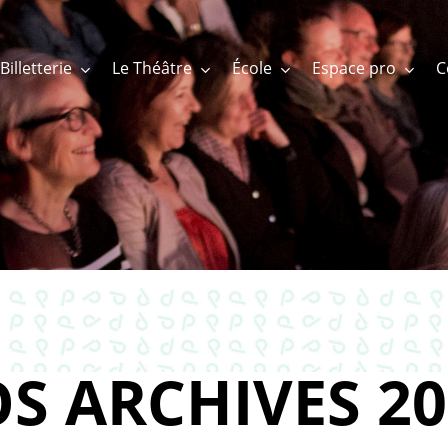
Billetterie
Le Théâtre
École
Espace pro
S ARCHIVES 20