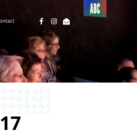
Du côté
de l’ABC
facebook
instagram
email
Contact
17