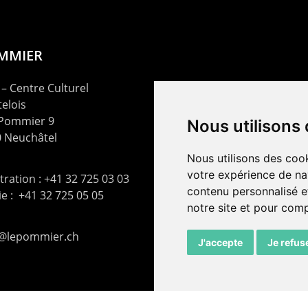
OMMIER
– Centre Culturel
elois
 Pommier 9
Nous utilisons
 Neuchâtel
Nous utilisons des cook
votre expérience de na
ration : +41 32 725 03 03
contenu personnalisé et
rie : +41 32 725 05 05
notre site et pour com
t@lepommier.ch
J'accepte
Je refus