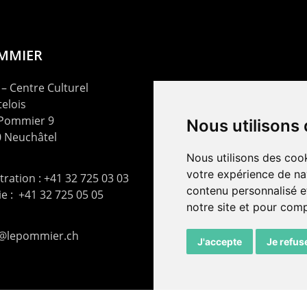
OMMIER
– Centre Culturel
elois
 Pommier 9
Nous utilisons
 Neuchâtel
Nous utilisons des cook
votre expérience de na
ration : +41 32 725 03 03
contenu personnalisé et
rie : +41 32 725 05 05
notre site et pour com
t@lepommier.ch
J'accepte
Je refus