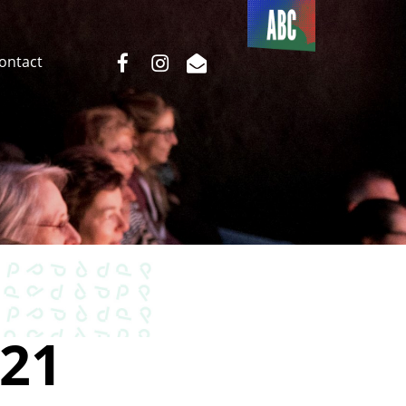
Du côté
de l’ABC
facebook
instagram
email
Contact
21