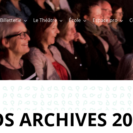
Billetterie
Le Théâtre
École
Espace pro
S ARCHIVES 20