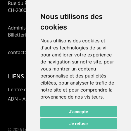
Rue du Pommier 9
CH-2000 Neuchâtel
Nous utilisons des
cookies
Administration : +41 32 725 03 03
Billetterie : +41 32 725 05 05
Nous utilisons des cookies et
d'autres technologies de suivi
contact@lepommier.ch
pour améliorer votre expérience
de navigation sur notre site, pour
vous montrer un contenu
LIENS AMIS
personnalisé et des publicités
ciblées, pour analyser le trafic de
Centre de culture ABC
notre site et pour comprendre la
provenance de nos visiteurs.
ADN – Association Danse Neuchâtel
J'accepte
Je refuse
© 2026 Le Pommier.