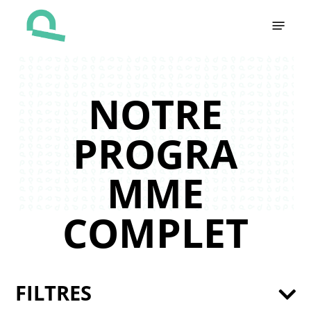
Skip
Menu
to
main
content
NOTRE
PROGRA
MME
COMPLET
FILTRES