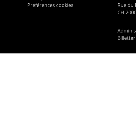
Préférences cookies
Rue du
CH-2000
Administ
Billette
contac
© 2026 Le Pommier.