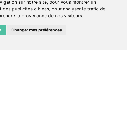
ADN – Association Danse Neuchâtel
vigation sur notre site, pour vous montrer un
 des publicités ciblées, pour analyser le trafic de
prendre la provenance de nos visiteurs.
e
Changer mes préférences
facebook
instagram
email