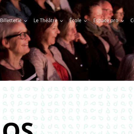
Billetterie
Le Théâtre
École
Espace pro
OS