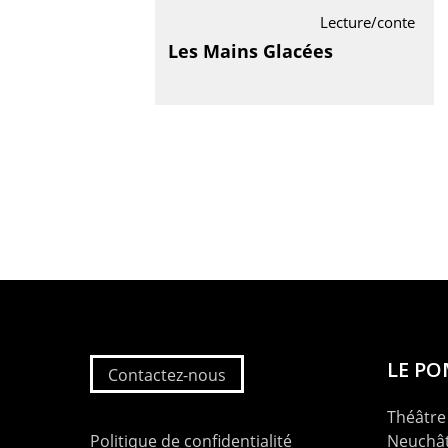
Lecture/conte
Les Mains Glacées
LE P
Contactez-nous
Théâtre 
Politique de confidentialité
Neuchât