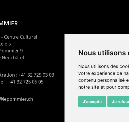
OMMIER
– Centre Culturel
elois
 Pommier 9
Nous utilisons
 Neuchâtel
Nous utilisons des cook
votre expérience de na
ration : +41 32 725 03 03
contenu personnalisé et
rie : +41 32 725 05 05
notre site et pour com
t@lepommier.ch
J'accepte
Je refus