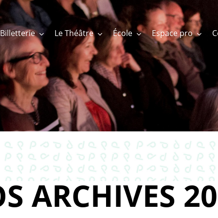
Billetterie
Le Théâtre
École
Espace pro
S ARCHIVES 20