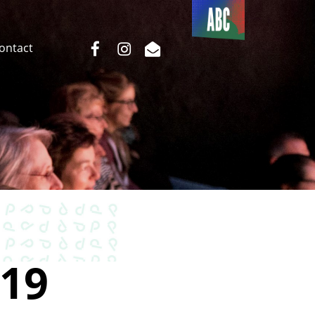
Du côté
de l’ABC
facebook
instagram
email
Contact
19