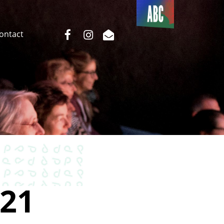
Du côté
de l’ABC
facebook
instagram
email
Contact
21