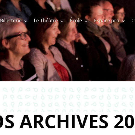
Billetterie
Le Théâtre
École
Espace pro
S ARCHIVES 20