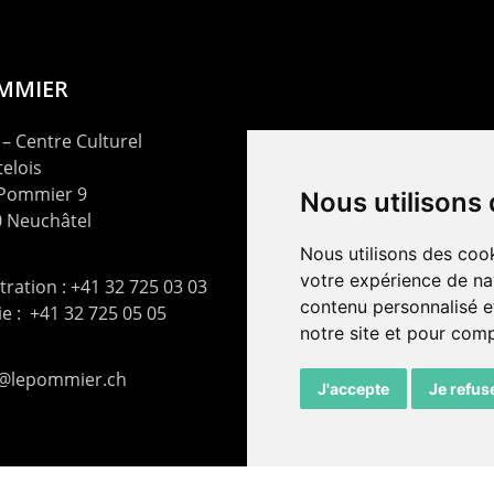
OMMIER
– Centre Culturel
elois
 Pommier 9
Nous utilisons
 Neuchâtel
Nous utilisons des cook
votre expérience de na
ration : +41 32 725 03 03
contenu personnalisé et
rie : +41 32 725 05 05
notre site et pour com
t@lepommier.ch
J'accepte
Je refus