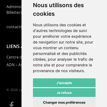
Nous utilisons des
Administration : +41 32 725 03 03
Billetterie : +41 32 725 05 05
cookies
Nous utilisons des cookies et
contact@lepommier.ch
d'autres technologies de suivi
pour améliorer votre expérience
de navigation sur notre site, pour
LIENS AMIS
vous montrer un contenu
personnalisé et des publicités
Centre de culture ABC
ciblées, pour analyser le trafic de
ADN – Association Danse Neuchâtel
notre site et pour comprendre la
provenance de nos visiteurs.
J'accepte
© 2026 Le Pommier.
Je refuse
Changer mes préférences
facebook
instagram
email