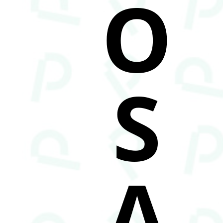
O
S
A