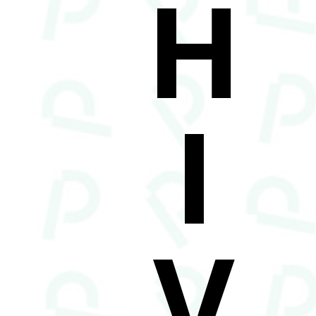
H
I
V