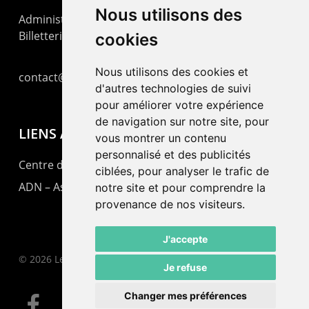
Nous utilisons des
Administration : +41 32 725 03 03
Billetterie : +41 32 725 05 05
cookies
Nous utilisons des cookies et
contact@lepommier.ch
d'autres technologies de suivi
pour améliorer votre expérience
de navigation sur notre site, pour
LIENS AMIS
vous montrer un contenu
personnalisé et des publicités
Centre de culture ABC
ciblées, pour analyser le trafic de
ADN – Association Danse Neuchâtel
notre site et pour comprendre la
provenance de nos visiteurs.
J'accepte
© 2026 Le Pommier.
Je refuse
Changer mes préférences
facebook
instagram
email