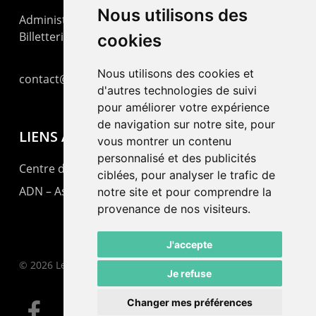
Nous utilisons des
Administration : +41 32 725 03 03
Billetterie : +41 32 725 05 05
cookies
Nous utilisons des cookies et
contact@lepommier.ch
d'autres technologies de suivi
pour améliorer votre expérience
de navigation sur notre site, pour
LIENS AMIS
vous montrer un contenu
personnalisé et des publicités
Centre de culture ABC
ciblées, pour analyser le trafic de
ADN – Association Danse Neuchâtel
notre site et pour comprendre la
provenance de nos visiteurs.
J'accepte
© 2026 Le Pommier.
Je refuse
Changer mes préférences
facebook
instagram
email