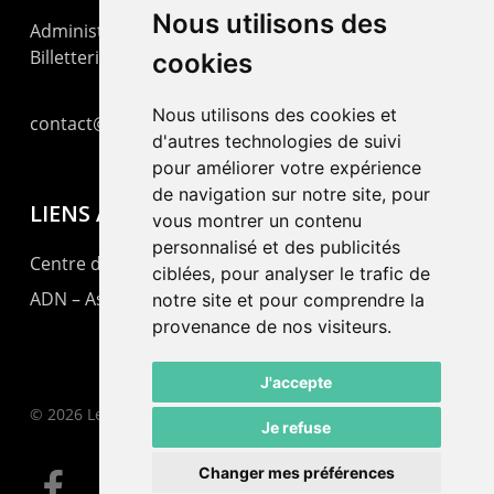
Nous utilisons des
Administration : +41 32 725 03 03
Billetterie : +41 32 725 05 05
cookies
Nous utilisons des cookies et
contact@lepommier.ch
d'autres technologies de suivi
pour améliorer votre expérience
de navigation sur notre site, pour
LIENS AMIS
vous montrer un contenu
personnalisé et des publicités
Centre de culture ABC
ciblées, pour analyser le trafic de
ADN – Association Danse Neuchâtel
notre site et pour comprendre la
provenance de nos visiteurs.
J'accepte
© 2026 Le Pommier.
Je refuse
Changer mes préférences
facebook
instagram
email