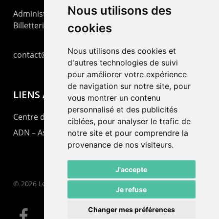
Nous utilisons des
Administration : +41 32 725 03 03
Billetterie : +41 32 725 05 05
cookies
Nous utilisons des cookies et
contact@lepommier.ch
d'autres technologies de suivi
pour améliorer votre expérience
de navigation sur notre site, pour
LIENS AMIS
vous montrer un contenu
personnalisé et des publicités
Centre de culture ABC
ciblées, pour analyser le trafic de
ADN – Association Danse Neuchâtel
notre site et pour comprendre la
provenance de nos visiteurs.
J'accepte
© 2026 Le Pommier.
Je refuse
Changer mes préférences
facebook
instagram
email