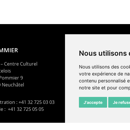
OMMIER
Nous utilisons
– Centre Culturel
Nous utilisons des cook
elois
votre expérience de na
 Pommier 9
contenu personnalisé et
 Neuchâtel
notre site et pour com
ration : +41 32 725 03 03
J'accepte
Je refus
rie : +41 32 725 05 05
t@lepommier.ch