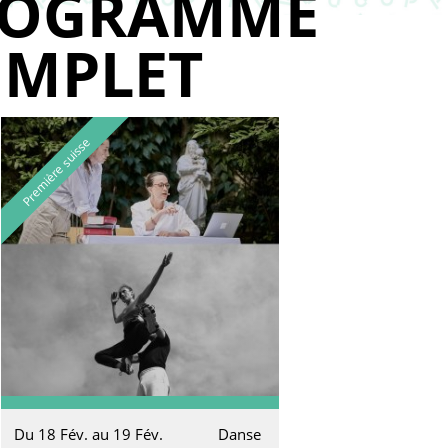
ROGRAMME
MPLET
Première suisse
Du 18 Fév. au 19 Fév.
Danse