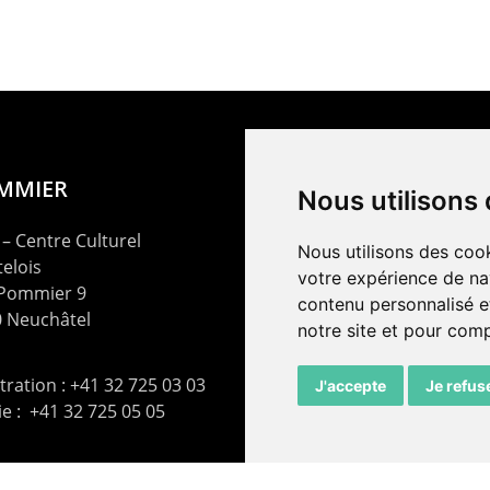
OMMIER
Nous utilisons
– Centre Culturel
Nous utilisons des cook
elois
votre expérience de na
 Pommier 9
contenu personnalisé et
 Neuchâtel
notre site et pour com
ration : +41 32 725 03 03
J'accepte
Je refus
rie : +41 32 725 05 05
t@lepommier.ch