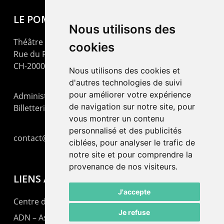
LE POMMIER
Nous utilisons des
Théâtre – Centre Culturel Neuchâtelois
cookies
Rue du Pommier 9
CH-2000 Neuchâtel
Nous utilisons des cookies et
d'autres technologies de suivi
pour améliorer votre expérience
Administration : +41 32 725 03 03
de navigation sur notre site, pour
Billetterie : +41 32 725 05 05
vous montrer un contenu
personnalisé et des publicités
contact@lepommier.ch
ciblées, pour analyser le trafic de
notre site et pour comprendre la
provenance de nos visiteurs.
LIENS AMIS
J'accepte
Centre de culture ABC
Je refuse
ADN – Association Danse Neuchâtel