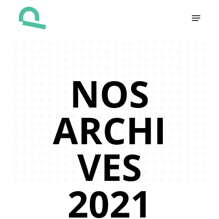
Skip
Menu
to
main
content
NOS
ARCHI
VES
2021