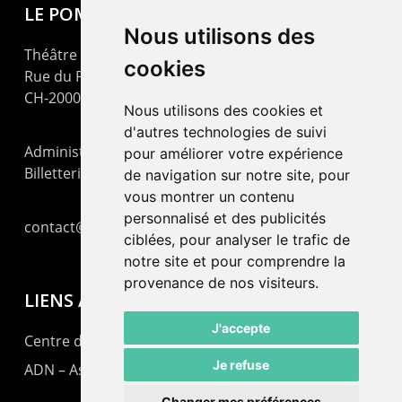
LE POMMIER
Nous utilisons des
Théâtre – Centre Culturel Neuchâtelois
cookies
Rue du Pommier 9
CH-2000 Neuchâtel
Nous utilisons des cookies et
d'autres technologies de suivi
Administration : +41 32 725 03 03
pour améliorer votre expérience
Billetterie : +41 32 725 05 05
de navigation sur notre site, pour
vous montrer un contenu
personnalisé et des publicités
contact@lepommier.ch
ciblées, pour analyser le trafic de
notre site et pour comprendre la
provenance de nos visiteurs.
LIENS AMIS
J'accepte
Centre de culture ABC
Je refuse
ADN – Association Danse Neuchâtel
Changer mes préférences