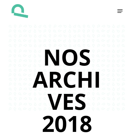
Skip
Menu
to
main
content
NOS
ARCHI
VES
2018