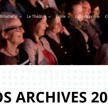
Billetterie
Le Théâtre
École
Espace pro
S ARCHIVES 20