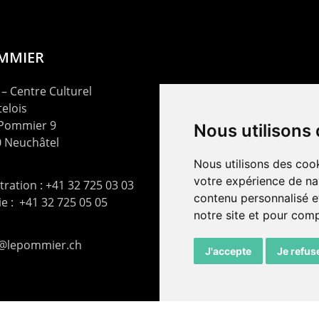
OMMIER
– Centre Culturel
elois
 Pommier 9
Nous utilisons
 Neuchâtel
Nous utilisons des cook
votre expérience de na
ration : +41 32 725 03 03
contenu personnalisé et
rie : +41 32 725 05 05
notre site et pour com
t@lepommier.ch
J'accepte
Je refus