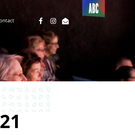
Du côté
de l’ABC
facebook
instagram
email
Contact
21