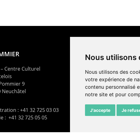
OMMIER
Nous utilisons
– Centre Culturel
Nous utilisons des cook
elois
votre expérience de na
 Pommier 9
contenu personnalisé et
 Neuchâtel
notre site et pour com
ration : +41 32 725 03 03
J'accepte
Je refus
rie : +41 32 725 05 05
t@lepommier.ch