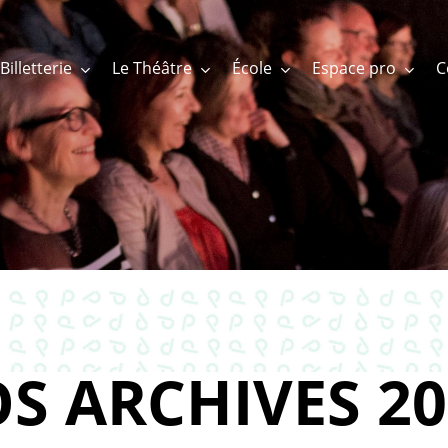
Billetterie
Le Théâtre
École
Espace pro
S ARCHIVES 20