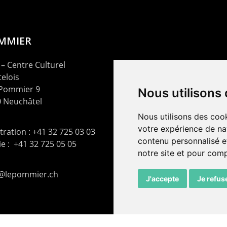
OMMIER
– Centre Culturel
elois
 Pommier 9
Nous utilisons
 Neuchâtel
Nous utilisons des cook
votre expérience de na
ration : +41 32 725 03 03
contenu personnalisé et
rie : +41 32 725 05 05
notre site et pour com
t@lepommier.ch
J'accepte
Je refus