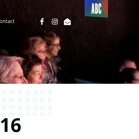
Du côté
de l’ABC
facebook
instagram
email
Contact
16