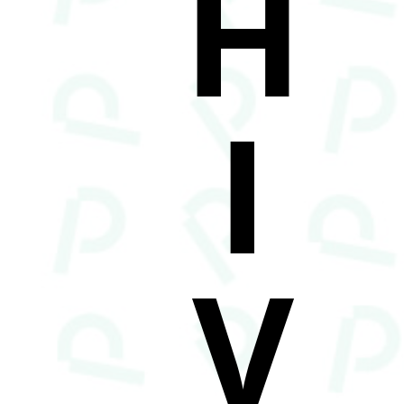
H
I
V