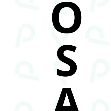
O
S
A