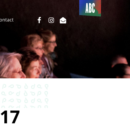
Du côté
de l’ABC
facebook
instagram
email
Contact
17