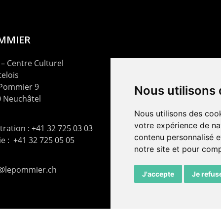
OMMIER
– Centre Culturel
elois
 Pommier 9
Nous utilisons
 Neuchâtel
Nous utilisons des cook
votre expérience de na
ration : +41 32 725 03 03
contenu personnalisé et
rie : +41 32 725 05 05
notre site et pour com
t@lepommier.ch
J'accepte
Je refus