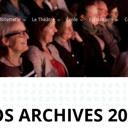
Billetterie
Le Théâtre
École
Espace pro
S ARCHIVES 20