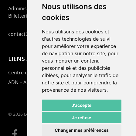
Nous utilisons des
Administration : +41 32 725 03 03
Billetterie : +41 32 725 05 05
cookies
Nous utilisons des cookies et
contact@lepommier.ch
d'autres technologies de suivi
pour améliorer votre expérience
de navigation sur notre site, pour
LIENS AMIS
vous montrer un contenu
personnalisé et des publicités
Centre de culture ABC
ciblées, pour analyser le trafic de
ADN – Association Danse Neuchâtel
notre site et pour comprendre la
provenance de nos visiteurs.
J'accepte
© 2026 Le Pommier.
Je refuse
Changer mes préférences
facebook
instagram
email