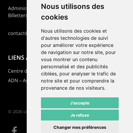
Nous utilisons des
Administration : +41 32 725 03 03
Billetterie : +41 32 725 05 05
cookies
Nous utilisons des cookies et
contact@lepommier.ch
d'autres technologies de suivi
pour améliorer votre expérience
de navigation sur notre site, pour
LIENS AMIS
vous montrer un contenu
personnalisé et des publicités
Centre de culture ABC
ciblées, pour analyser le trafic de
ADN – Association Danse Neuchâtel
notre site et pour comprendre la
provenance de nos visiteurs.
J'accepte
© 2026 Le Pommier.
Je refuse
Changer mes préférences
facebook
instagram
email