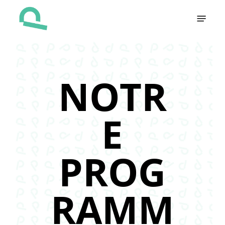
Skip
Menu
to
main
content
NOTR
E
PROG
RAMM