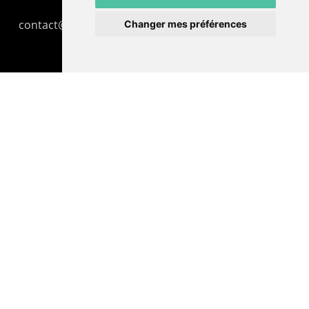
contact@lepommier.ch
Changer mes préférences
LIENS AMIS
Centre de culture ABC
ADN – Association Danse Neuchâtel
© 2026 Le Pommier.
facebook
instagram
email