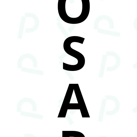
O
S
A