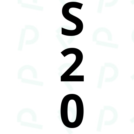
S
2
0