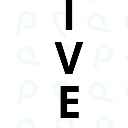
I
V
E