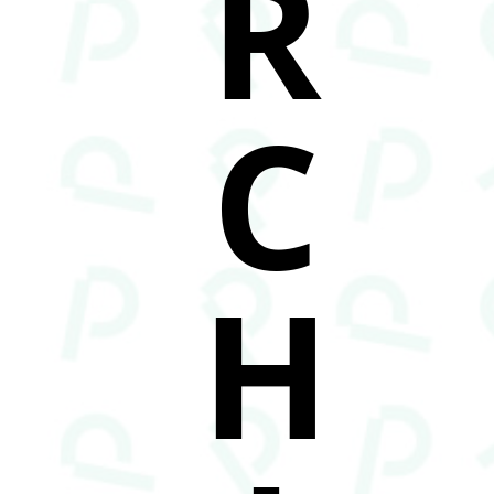
R
C
H